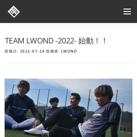
コ
ン
メニュー
テ
ン
ツ
へ
ORDER
ONLINE SHOP
SHOP LIST
NEWS
TEAM LWOND -2022- 始動！！
ス
キ
投稿日:
2022-01-24
投稿者:
LWOND
ッ
プ
お問い合わせ
求人情報