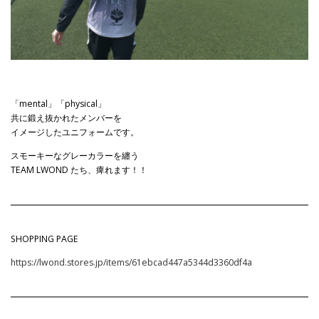
「mental」「physical」
共に鍛え抜かれたメンバーを
イメージしたユニフォームです。
スモーキーなグレーカラーを纏う
TEAM LWOND たち、痺れます！！
SHOPPING PAGE
https://lwond.stores.jp/items/61ebcad447a5344d3360df4a