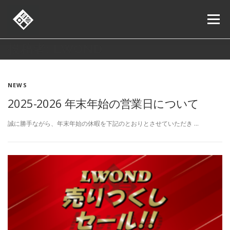
コ
ン
メニュー
テ
ン
ツ
投稿者:
LWOND
へ
ORDER
ONLINE SHOP
SHOP LIST
NEWS
ス
キ
NEWS
ッ
プ
お問い合わせ
求人情報
2025-2026 年末年始の営業日について
誠に勝手ながら、年末年始の休暇を下記のとおりとさせていただき …