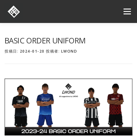
コ
ン
メニュー
テ
ン
ツ
へ
ORDER
ONLINE SHOP
SHOP LIST
NEWS
BASIC ORDER UNIFORM
ス
キ
投稿日:
2024-01-20
投稿者:
LWOND
ッ
プ
お問い合わせ
求人情報