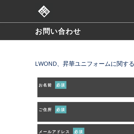
コ
ン
テ
ン
お問い合わせ
ツ
へ
ス
キ
ッ
LWOND、昇華ユニフォームに関す
プ
お名前
必須
ご住所
必須
メールアドレス
必須