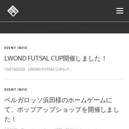
コ
ン
メニュー
テ
ン
ツ
カテゴリー:
EVENT INFO
へ
ORDER
ONLINE SHOP
SHOP LIST
NEWS
ス
キ
EVENT INFO
ッ
プ
お問い合わせ
求人情報
LWOND FUTSAL CUP開催しました！
10月18日(日) LWOND FUTSAL CUPをi-f …
EVENT INFO
ベルガロッソ浜田様のホームゲームに
て、ポップアップショップを開催しまし
た！