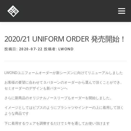
コ
ン
メニュー
テ
ン
ツ
へ
ORDER
ONLINE SHOP
SHOP LIST
NEWS
2020/21 UNIFORM ORDER 発売開始！
ス
キ
投稿日:
2020-07-22
投稿者:
LWOND
ッ
プ
お問い合わせ
求人情報
LWONDユニフォームオーダーが新シーズンに向けてリニューアルしました
お客様の要望に合わせて３パターンのオーダーから選んで頂くことができ、
セミオーダーのデザインも新パターンへ
さらに新商品のオリジナルノースリーブもオーダーを開始しました。
イメージとしてはビブスのようにプラシャツやインナーの上に着用して頂く
ような商品です
下に着用するウェアを調整するだけで１年を通してお使い頂けます