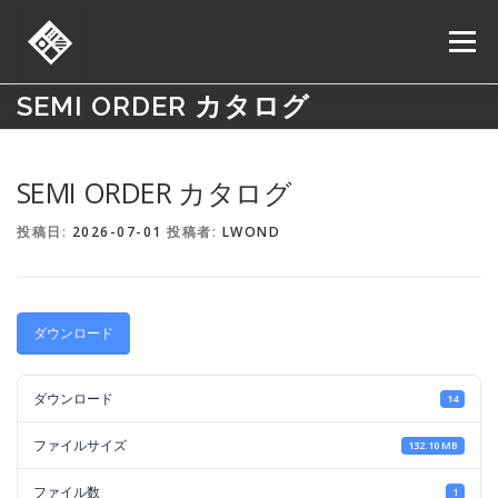
コ
ン
メニュー
テ
ン
ツ
SEMI ORDER カタログ
へ
ORDER
ONLINE SHOP
SHOP LIST
NEWS
ス
キ
SEMI ORDER カタログ
ッ
プ
お問い合わせ
求人情報
投稿日:
2026-07-01
投稿者:
LWOND
ダウンロード
ダウンロード
14
ファイルサイズ
132.10 MB
ファイル数
1