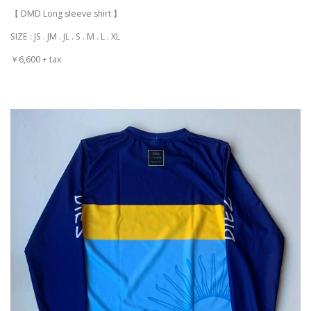
【 DMD Long sleeve shirt 】
SIZE : JS . JM . JL . S . M . L . XL
￥6,600 + tax