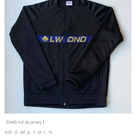
【DMD Full zip jersey 】
SIZE : JS . JM . JL . S . M . L . XL