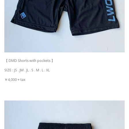
【 DMD Shorts with pockets 】
SIZE : JS . JM . JL . S . M . L . XL
￥4,000 + tax