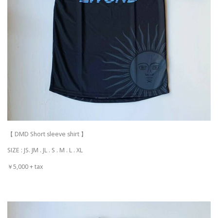
【 DMD Short sleeve shirt 】
SIZE : JS. JM . JL . S . M . L . XL
￥5,000 + tax