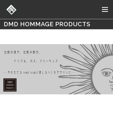
コ
ン
メニュー
テ
ン
ツ
DMD HOMMAGE PRODUCTS
へ
ORDER
ONLINE SHOP
SHOP LIST
NEWS
ス
キ
ッ
プ
お問い合わせ
求人情報