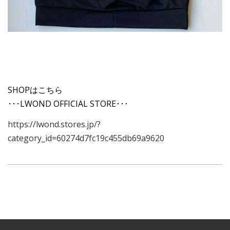
SHOPはこちら
･･･LWOND OFFICIAL STORE･･･
https://lwond.stores.jp/?
category_id=60274d7fc19c455db69a9620