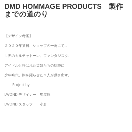
DMD HOMMAGE PRODUCTS 製作
まで
の道のり
【デザイン考案】
２０２０年某日、ショップの一角にて…
世界のカルチャトーレ、ファンタジスタ、
アイドルと呼ばれた英雄たちの軌跡に
少年時代、胸を躍らせた２人が動き出す。
– – – Project by – – –
LWOND デザイナー：馬屋原
LWOND スタッフ ：小倉