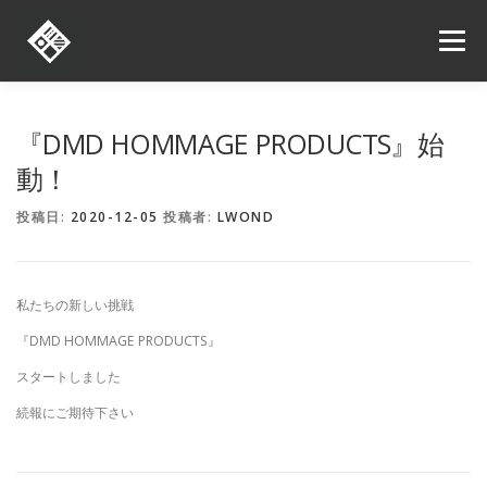
コ
ン
メニュー
テ
ン
ツ
へ
ORDER
ONLINE SHOP
SHOP LIST
NEWS
『DMD HOMMAGE PRODUCTS』始
ス
キ
動！
ッ
プ
お問い合わせ
求人情報
投稿日:
2020-12-05
投稿者:
LWOND
私たちの新しい挑戦
『DMD HOMMAGE PRODUCTS』
スタートしました
続報にご期待下さい